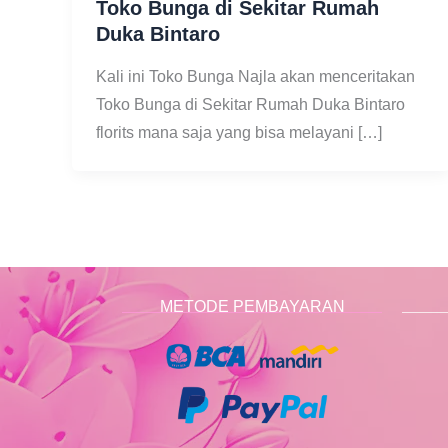
Toko Bunga di Sekitar Rumah
Duka Bintaro
Kali ini Toko Bunga Najla akan menceritakan
Toko Bunga di Sekitar Rumah Duka Bintaro
florits mana saja yang bisa melayani […]
METODE PEMBAYARAN