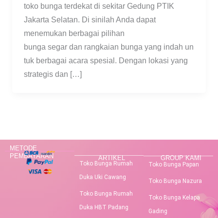
toko bunga terdekat di sekitar Gedung PTIK
Jakarta Selatan. Di sinilah Anda dapat
menemukan berbagai pilihan
bunga segar dan rangkaian bunga yang indah un
tuk berbagai acara spesial. Dengan lokasi yang
strategis dan […]
METODE
PEMBAYARAN
ARTIKEL
GROUP KAMI
Toko Bunga Rumah
Toko Bunga Papan
Duka Uki Cawang
Toko Bunga Nazura
Toko Bunga Rumah
Toko Bunga Kelapa
Duka HBT Padang
Gading