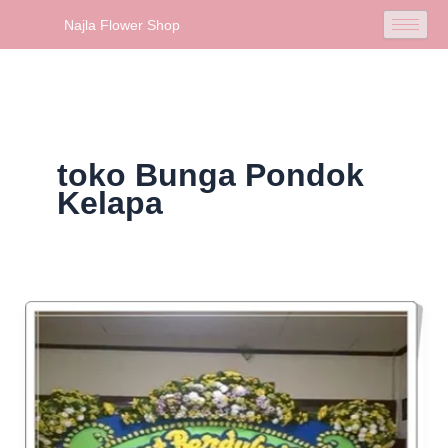
Skip
Najla Flower Shop
to
content
toko Bunga Pondok
Kelapa