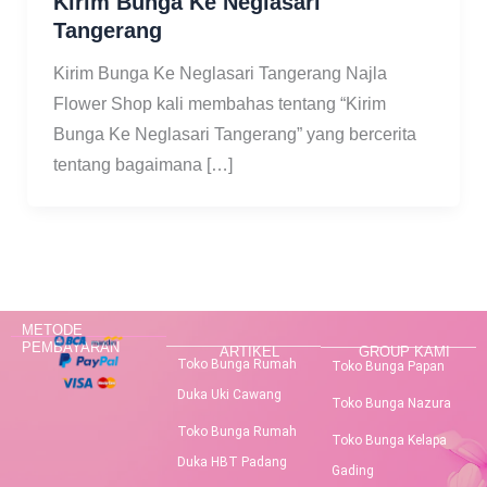
Kirim Bunga Ke Neglasari
Tangerang
Kirim Bunga Ke Neglasari Tangerang Najla
Flower Shop kali membahas tentang “Kirim
Bunga Ke Neglasari Tangerang” yang bercerita
tentang bagaimana […]
METODE
PEMBAYARAN
ARTIKEL
GROUP KAMI
Toko Bunga Rumah
Toko Bunga Papan
Duka Uki Cawang
Toko Bunga Nazura
Toko Bunga Rumah
Toko Bunga Kelapa
Duka HBT Padang
Gading