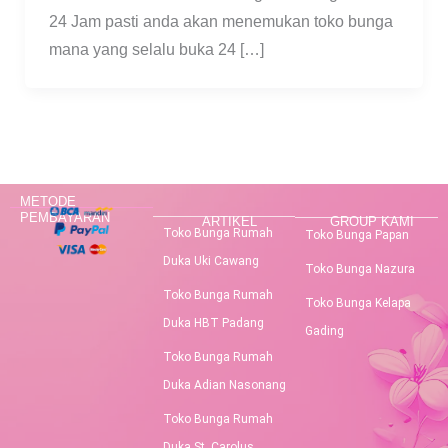
24 Jam pasti anda akan menemukan toko bunga
mana yang selalu buka 24 […]
METODE
PEMBAYARAN
ARTIKEL
GROUP KAMI
Toko Bunga Rumah
Toko Bunga Papan
Duka Uki Cawang
Toko Bunga Nazura
Toko Bunga Rumah
Toko Bunga Kelapa
Duka HBT Padang
Gading
Toko Bunga Rumah
Duka Adian Nasonang
Toko Bunga Rumah
Duka St. Carolus