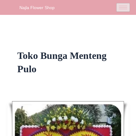
Skip
Najla Flower Shop
to
content
Toko Bunga Menteng
Pulo