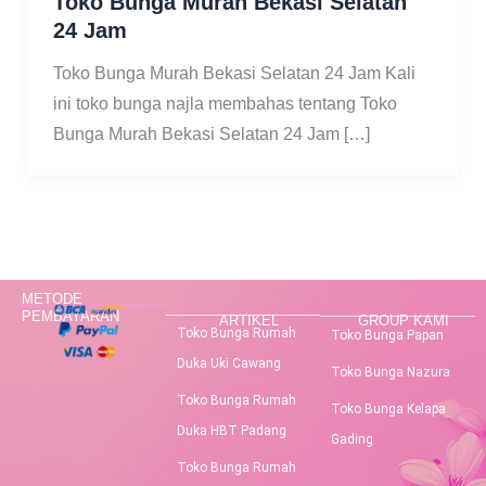
Toko Bunga Murah Bekasi Selatan
24 Jam
Toko Bunga Murah Bekasi Selatan 24 Jam Kali
ini toko bunga najla membahas tentang Toko
Bunga Murah Bekasi Selatan 24 Jam […]
METODE
PEMBAYARAN
ARTIKEL
GROUP KAMI
Toko Bunga Rumah
Toko Bunga Papan
Duka Uki Cawang
Toko Bunga Nazura
Toko Bunga Rumah
Toko Bunga Kelapa
Duka HBT Padang
Gading
Toko Bunga Rumah