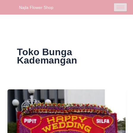
Skip
Najla Flower Shop
to
content
Toko Bunga
Kademangan