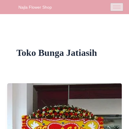
Skip
Najla Flower Shop
to
content
Toko Bunga Jatiasih