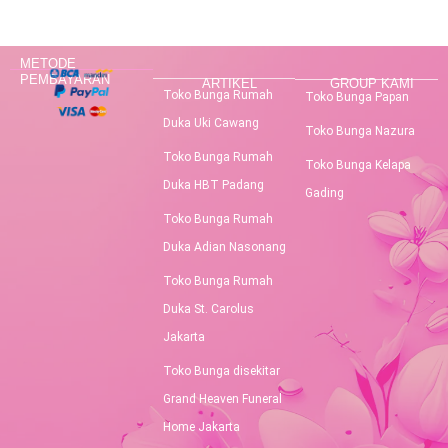
METODE
PEMBAYARAN
ARTIKEL
GROUP KAMI
Toko Bunga Rumah
Toko Bunga Papan
Duka Uki Cawang
Toko Bunga Nazura
Toko Bunga Rumah
Toko Bunga Kelapa
Duka HBT Padang
Gading
Toko Bunga Rumah
Duka Adian Nasonang
Toko Bunga Rumah
Duka St. Carolus
Jakarta
Toko Bunga disekitar
Grand Heaven Funeral
Home Jakarta