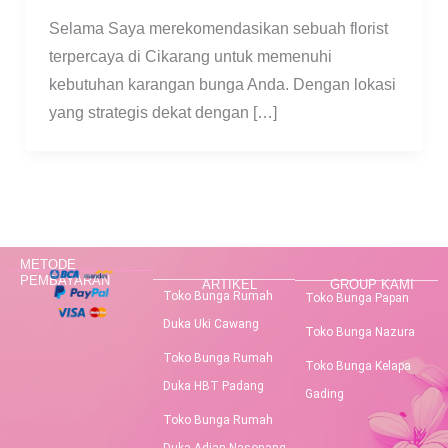
Selama Saya merekomendasikan sebuah florist
terpercaya di Cikarang untuk memenuhi
kebutuhan karangan bunga Anda. Dengan lokasi
yang strategis dekat dengan […]
METODE
PEMBAYARAN
ARTIKEL
GROUP KAMI
Toko Bunga Rumah
Toko Bunga Papan
Duka Uki Cawang
Toko Bunga Nazura
Toko Bunga Rumah
Toko Bunga Kelapa
Duka HBT Padang
Gading
Toko Bunga Rumah