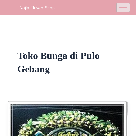
Skip
Najla Flower Shop
to
content
Toko Bunga di Pulo
Gebang