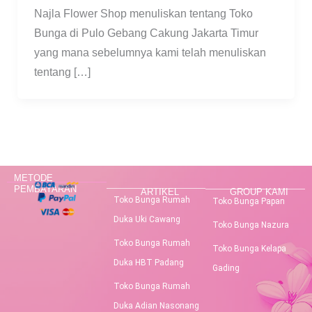
Najla Flower Shop menuliskan tentang Toko
Bunga di Pulo Gebang Cakung Jakarta Timur
yang mana sebelumnya kami telah menuliskan
tentang […]
METODE
PEMBAYARAN
ARTIKEL
GROUP KAMI
Toko Bunga Rumah
Toko Bunga Papan
Duka Uki Cawang
Toko Bunga Nazura
Toko Bunga Rumah
Toko Bunga Kelapa
Duka HBT Padang
Gading
Toko Bunga Rumah
Duka Adian Nasonang