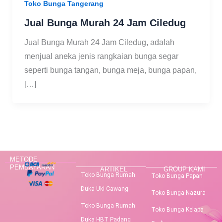
Toko Bunga Tangerang
Jual Bunga Murah 24 Jam Ciledug
Jual Bunga Murah 24 Jam Ciledug, adalah
menjual aneka jenis rangkaian bunga segar
seperti bunga tangan, bunga meja, bunga papan,
[…]
METODE
PEMBAYARAN
ARTIKEL
GROUP KAMI
Toko Bunga Rumah
Toko Bunga Papan
Duka Uki Cawang
Toko Bunga Nazura
Toko Bunga Rumah
Toko Bunga Kelapa
Duka HBT Padang