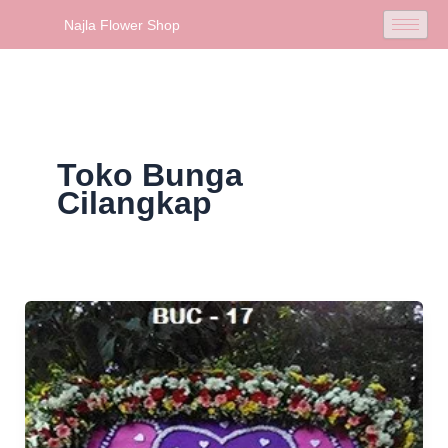
Skip
Najla Flower Shop
to
content
Toko Bunga
Cilangkap