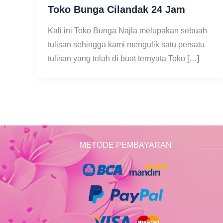
Toko Bunga Cilandak 24 Jam
Kali ini Toko Bunga Najla melupakan sebuah
tulisan sehingga kami mengulik satu persatu
tulisan yang telah di buat ternyata Toko […]
METODE PEMBAYARAN