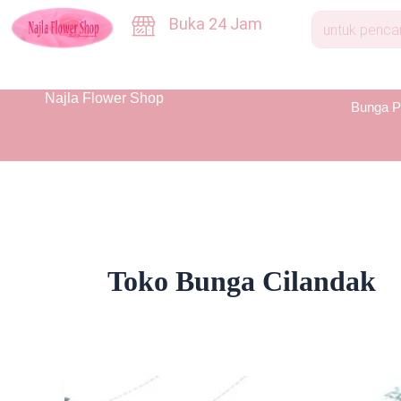
Skip
Buka 24 Jam
to
content
Najla Flower Shop
Bunga P
Toko Bunga Cilandak