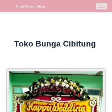
Skip
Najla Flower Shop
to
content
Toko Bunga Cibitung