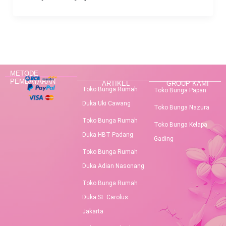
METODE
PEMBAYARAN
ARTIKEL
GROUP KAMI
Toko Bunga Rumah
Toko Bunga Papan
Duka Uki Cawang
Toko Bunga Nazura
Toko Bunga Rumah
Toko Bunga Kelapa
Duka HBT Padang
Gading
Toko Bunga Rumah
Duka Adian Nasonang
Toko Bunga Rumah
Duka St. Carolus
Jakarta