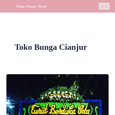
Skip
Najla Flower Shop
to
content
Toko Bunga Cianjur