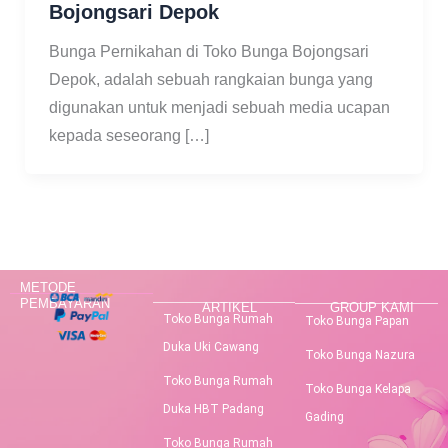
Bojongsari Depok
Bunga Pernikahan di Toko Bunga Bojongsari
Depok, adalah sebuah rangkaian bunga yang
digunakan untuk menjadi sebuah media ucapan
kepada seseorang […]
METODE
PEMBAYARAN
ARTIKEL
GROUP KAMI
Toko Bunga Rumah
Toko Bunga Papan
Duka Uki Cawang
Toko Bunga Nazura
Toko Bunga Rumah
Toko Bunga Kelapa
Duka HBT Padang
Gading
Toko Bunga Rumah