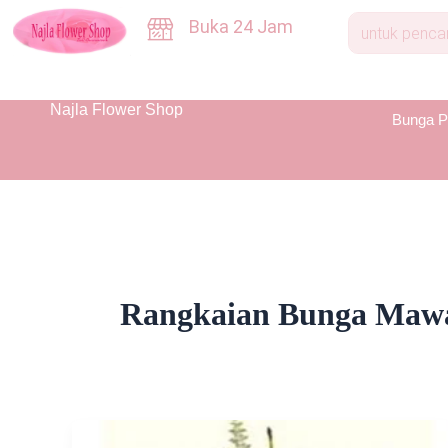
Skip
Buka 24 Jam
to
content
Najla Flower Shop
Bunga P
Rangkaian Bunga Mawa