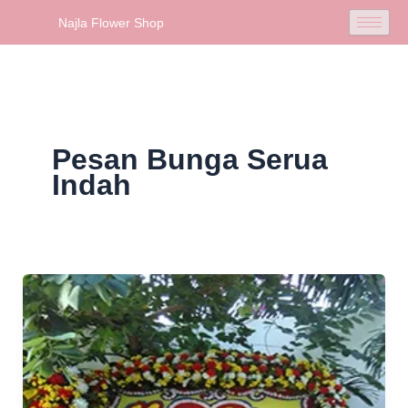
Skip
Najla Flower Shop
to
content
Pesan Bunga Serua
Indah