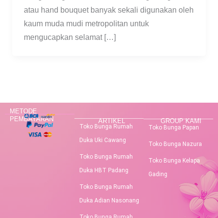
atau hand bouquet banyak sekali digunakan oleh
kaum muda mudi metropolitan untuk
mengucapkan selamat […]
METODE
PEMBAYARAN
ARTIKEL
GROUP KAMI
Toko Bunga Rumah
Toko Bunga Papan
Duka Uki Cawang
Toko Bunga Nazura
Toko Bunga Rumah
Toko Bunga Kelapa
Duka HBT Padang
Gading
Toko Bunga Rumah
Duka Adian Nasonang
Toko Bunga Rumah