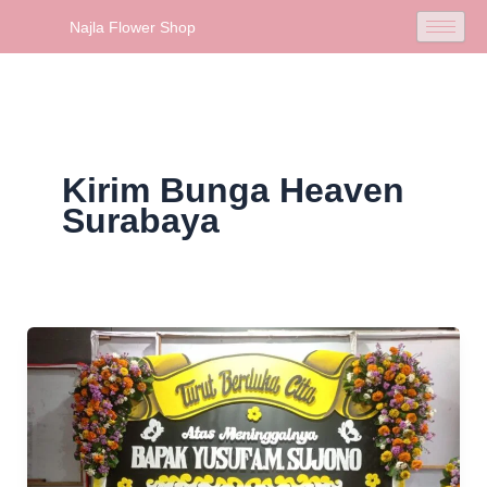
Skip
Najla Flower Shop
to
content
Kirim Bunga Heaven
Surabaya