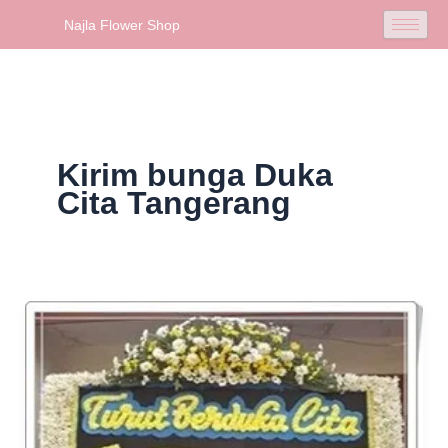
Skip
Najla Flower Shop
to
content
Kirim bunga Duka
Cita Tangerang