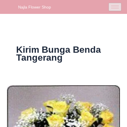
Skip
Najla Flower Shop
to
content
Kirim Bunga Benda
Tangerang