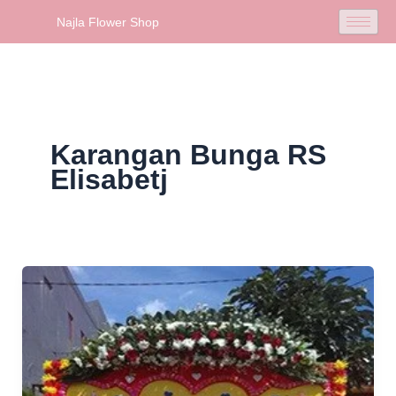
Skip
Najla Flower Shop
to
content
Karangan Bunga RS
Elisabetj