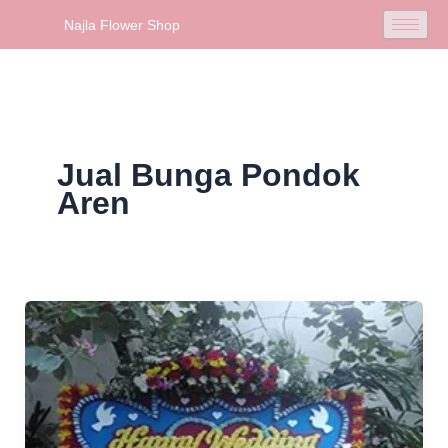
Skip
Najla Flower Shop
to
content
Jual Bunga Pondok
Aren