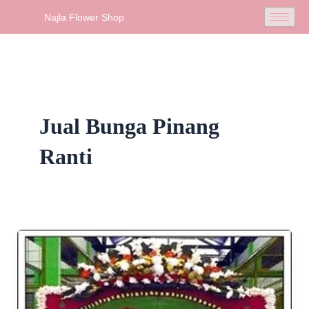
Skip
Najla Flower Shop
to
content
Jual Bunga Pinang
Ranti