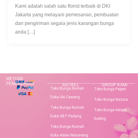
Kami adalah salah satu florist terbaik di DKI
Jakarta yang melayani pemesanan, pembuatan
dan pengiriman segala jenis karangan bunga
anda […]
METODE
PEMBAYARAN
ARTIKEL
GROUP KAMI
Toko Bunga Rumah
Toko Bunga Papan
Duka Uki Cawang
Toko Bunga Nazura
Toko Bunga Rumah
Toko Bunga Kelapa
Duka HBT Padang
Gading
Toko Bunga Rumah
Duka Adian Nasonang