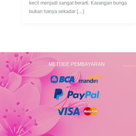
kecil menjadi sangat berarti. Karangan bunga
bukan hanya sekadar […]
METODE PEMBAYARAN