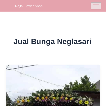
Skip
Najla Flower Shop
to
content
Jual Bunga Neglasari