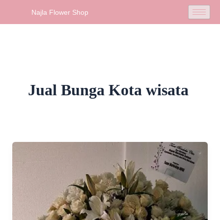
Skip
Najla Flower Shop
to
content
Jual Bunga Kota wisata