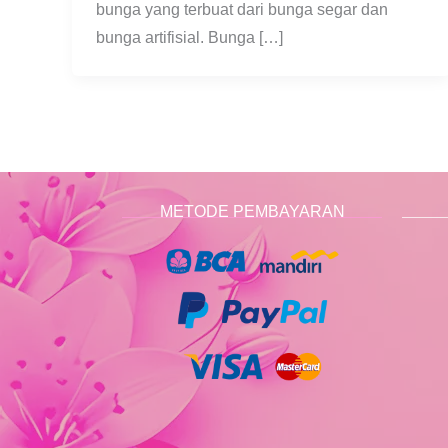
bunga yang terbuat dari bunga segar dan
bunga artifisial. Bunga […]
METODE PEMBAYARAN