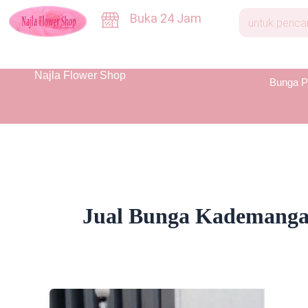
Skip
Buka 24 Jam
to
content
Najla Flower Shop
Bunga P
Jual Bunga Kademang