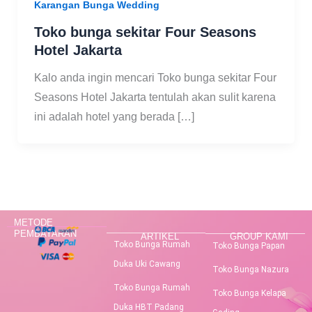
Karangan Bunga Wedding
Toko bunga sekitar Four Seasons
Hotel Jakarta
Kalo anda ingin mencari Toko bunga sekitar Four
Seasons Hotel Jakarta tentulah akan sulit karena
ini adalah hotel yang berada […]
METODE
PEMBAYARAN
ARTIKEL
GROUP KAMI
Toko Bunga Rumah
Toko Bunga Papan
Duka Uki Cawang
Toko Bunga Nazura
Toko Bunga Rumah
Toko Bunga Kelapa
Duka HBT Padang