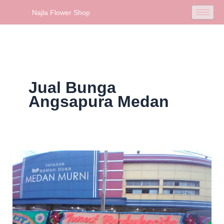
Skip
Najla Flower Shop
to
content
Jual Bunga
Angsapura Medan