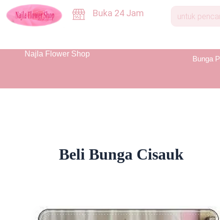
Skip
Buka 24 Jam
to
content
Najla Flower Shop
Bunga P
Beli Bunga Cisauk