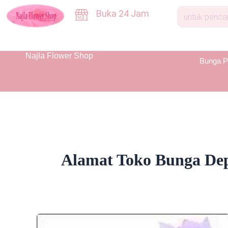
Skip
Buka 24 Jam
to
content
Najla Flower Shop
Bunga P
Alamat Toko Bunga De