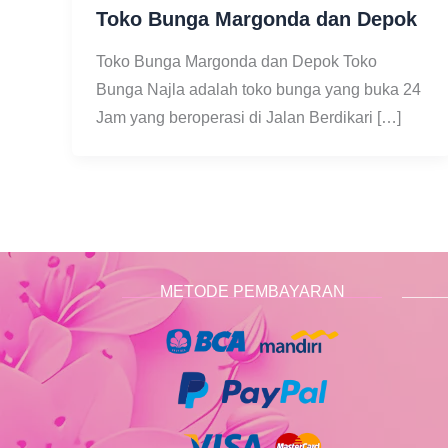
Toko Bunga Margonda dan Depok
Toko Bunga Margonda dan Depok Toko
Bunga Najla adalah toko bunga yang buka 24
Jam yang beroperasi di Jalan Berdikari […]
METODE PEMBAYARAN