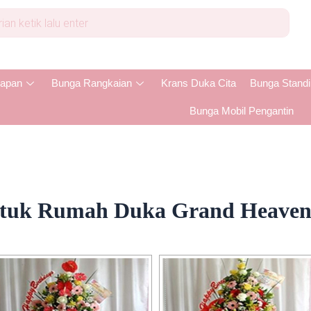
apan
Bunga Rangkaian
Krans Duka Cita
Bunga Stand
Bunga Mobil Pengantin
ntuk Rumah Duka Grand Heaven 