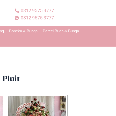
0812 9575 3777
0812 9575 3777
ing
Boneka & Bunga
Parcel Buah & Bunga
Pluit