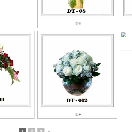
IDR
IDR
1
2
3
►